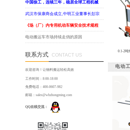
中国徐工，连续三年，稳居全球工程机械
武汉市保康商会成立,中明工业董事长彭宗
《场（厂）内专用机动车辆安全技术规程
电动搬运车市场持续走俏的原因
0.1-
联系方式
CONTACT US
电动
欢迎咨询！让物料搬运轻松高效
工作时间：8:00-18:00
免费电话：400-0607-982
邮箱：sales@whzhongming.com
QQ在线交流：