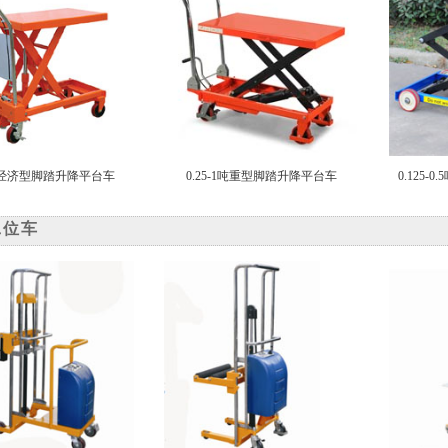
2吨经济型脚踏升降平台车
0.25-1吨重型脚踏升降平台车
0.125
工位车