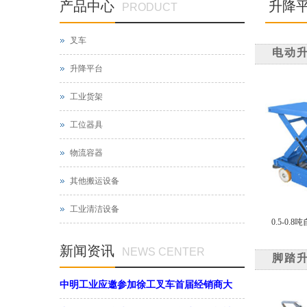
产品中心
升降平
PRODUCT
叉车
电动
升降平台
工业货架
工位器具
物流容器
其他搬运设备
工业清洁设备
0.5-0
新闻资讯
NEWS CENTER
脚踏
中明工业应邀参加徐工叉车首届经销商大