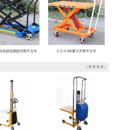
-0.5吨低放型脚踏升降平台车
0.21-0.4吨重力升降平台车
[查看更多]