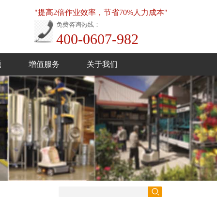
提高2倍作业效率，节省70%人力成本
免费咨询热线：
400-0607-982
题
增值服务
关于我们