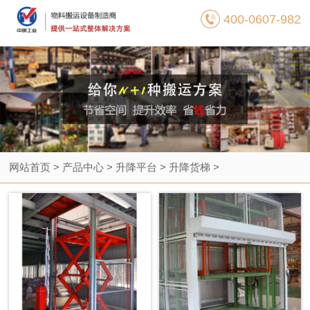
>
400-0607-982
网站首页
>
产品中心
>
升降平台
>
升降货梯
>